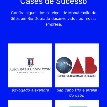
Cases de Sucesso
Confira alguns dos serviços de Manutenção de
Sites em Rio Dourado desenvolvidos por nossa
empresa.
advogado alexandre
oab cabo frio e arraial
do cabo