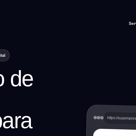
Ser
tal
o de
para
https://suaempre