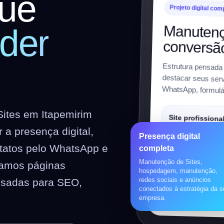
ue
Projeto digital com
Manutenç
der
conversã
Estrutura pensada
destacar seus servi
WhatsApp, formulár
ites em Itapemirim
Site profissiona
a presença digital,
Institucional, respon
Presença digital
preparado para SEO
ntatos pelo WhatsApp e
completa
Manutenção de Sites,
riamos páginas
Loja virtual
hospedagem, manutenção,
redes sociais e anúncios
nsadas para SEO,
WooCommerce, prod
conectados à estratégia da 
pagamentos, frete e 
empresa.