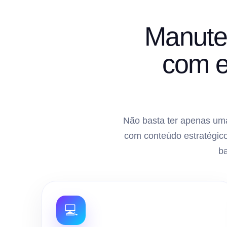
Manute
com e
Não basta ter apenas uma
com conteúdo estratégico
b
💻