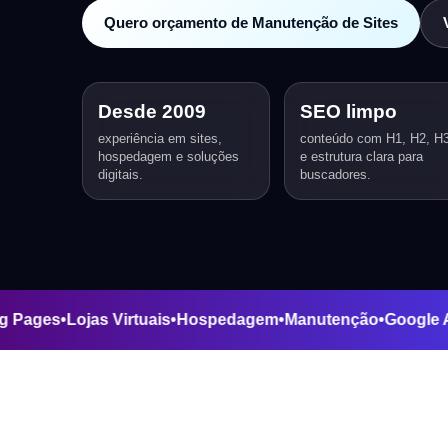
Quero orçamento de Manutenção de Sites
Desde 2009
SEO limpo
experiência em sites,
conteúdo com H1, H2, H
hospedagem e soluções
e estrutura clara para
digitais.
buscadores.
anding Pages
•
Lojas Virtuais
•
Hospedagem
•
Manutenção
•
Go