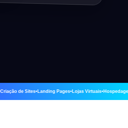
mirim
•
Criação de Sites
•
Landing Pages
•
Lojas Virtuais
•
Hosp