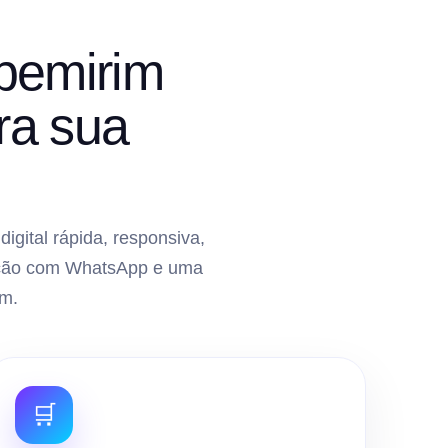
pemirim
ra sua
gital rápida, responsiva,
gração com WhatsApp e uma
m.
🛒