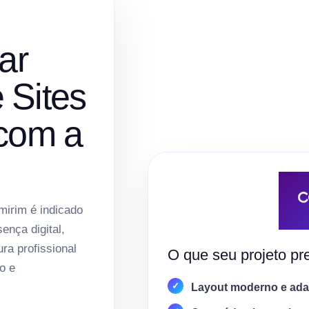
ar
 Sites
 com a
mirim é indicado
nça digital,
ura profissional
O que seu projeto pre
o e
Layout moderno e adap