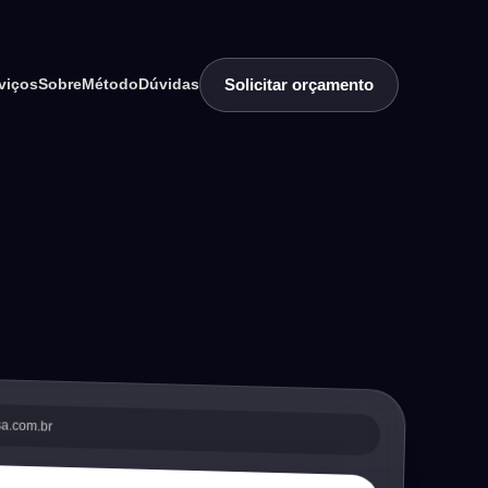
Solicitar orçamento
viços
Sobre
Método
Dúvidas
sa.com.br