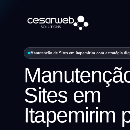
Manutenção de Sites em Itapemirim com estratégia digi
Manutençã
Sites em
Itapemirim 