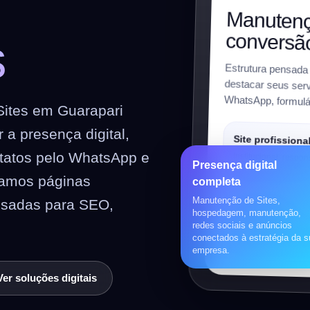
m
Manutenç
conversã
s
Estrutura pensada
destacar seus servi
WhatsApp, formulár
ites em Guarapari
a presença digital,
Site profissiona
ntatos pelo WhatsApp e
Institucional, respon
Presença digital
preparado para SEO
riamos páginas
completa
Manutenção de Sites,
nsadas para SEO,
Loja virtual
hospedagem, manutenção,
redes sociais e anúncios
WooCommerce, prod
conectados à estratégia da 
pagamentos, frete e 
empresa.
Ver soluções digitais