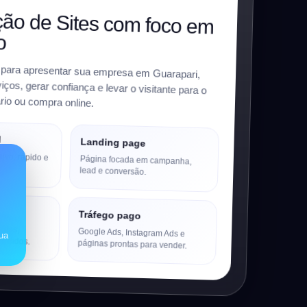
ão de Sites com foco em
o
 para apresentar sua empresa em Guarapari,
ços, gerar confiança e levar o visitante para o
io ou compra online.
l
Landing page
sivo, rápido e
Página focada em campanha,
.
lead e conversão.
Tráfego pago
utos,
Google Ads, Instagram Ads e
sua
pedidos.
páginas prontas para vender.