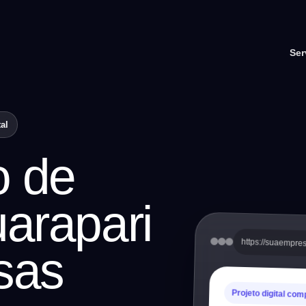
Ser
al
o de
arapari
https://suaempre
sas
Projeto digital com