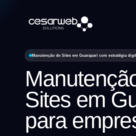
Manutenção de Sites em Guarapari com estratégia digit
Manutençã
Sites em Gu
para empre