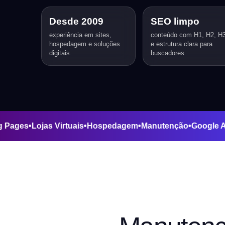
Desde 2009
SEO limpo
experiência em sites,
conteúdo com H1, H2, H
hospedagem e soluções
e estrutura clara para
digitais.
buscadores.
anding Pages
•
Lojas Virtuais
•
Hospedagem
•
Manutenção
•
Go