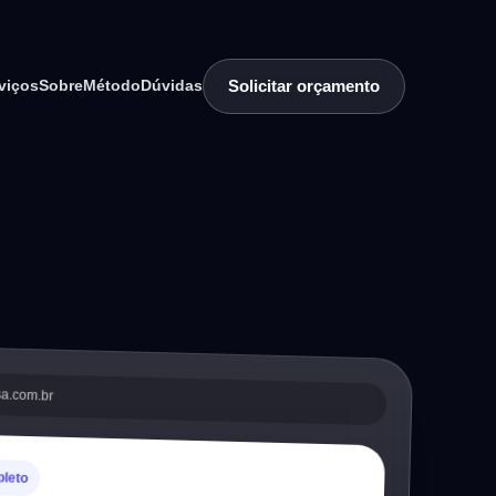
Solicitar orçamento
viços
Sobre
Método
Dúvidas
sa.com.br
pleto