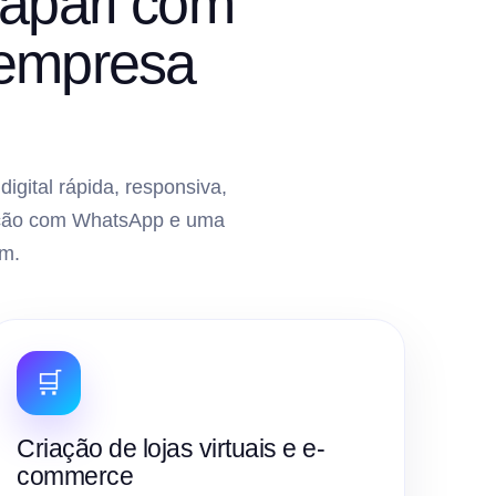
apari com
 empresa
gital rápida, responsiva,
gração com WhatsApp e uma
m.
🛒
Criação de lojas virtuais e e-
commerce