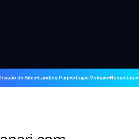
pari
•
Criação de Sites
•
Landing Pages
•
Lojas Virtuais
•
Hosp