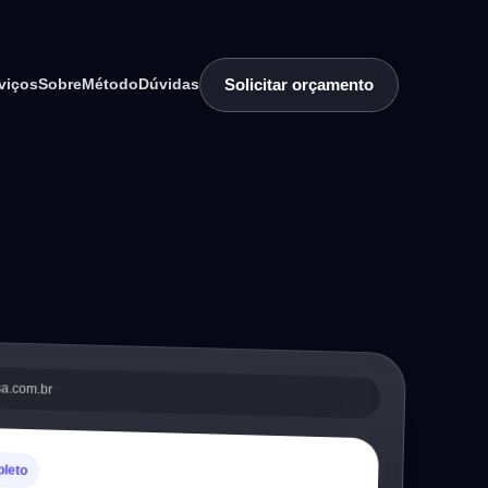
Solicitar orçamento
viços
Sobre
Método
Dúvidas
sa.com.br
pleto