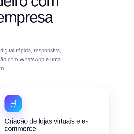
deiro com
 empresa
gital rápida, responsiva,
gração com WhatsApp e uma
m.
🛒
Criação de lojas virtuais e e-
commerce