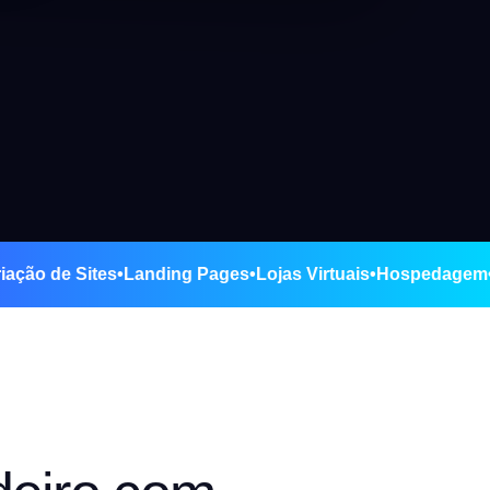
iro
•
Criação de Sites
•
Landing Pages
•
Lojas Virtuais
•
Hospe