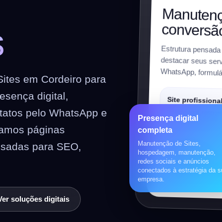
m
Manutenç
conversã
s
Estrutura pensada
destacar seus servi
WhatsApp, formulár
ites em Cordeiro para
sença digital,
Site profissiona
ntatos pelo WhatsApp e
Institucional, respon
Presença digital
preparado para SEO
riamos páginas
completa
Manutenção de Sites,
nsadas para SEO,
Loja virtual
hospedagem, manutenção,
redes sociais e anúncios
WooCommerce, prod
conectados à estratégia da 
pagamentos, frete e 
empresa.
Ver soluções digitais