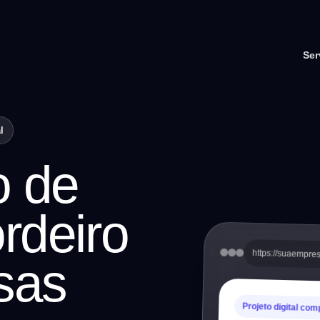
Ser
l
o de
rdeiro
https://suaempre
sas
Projeto digital com