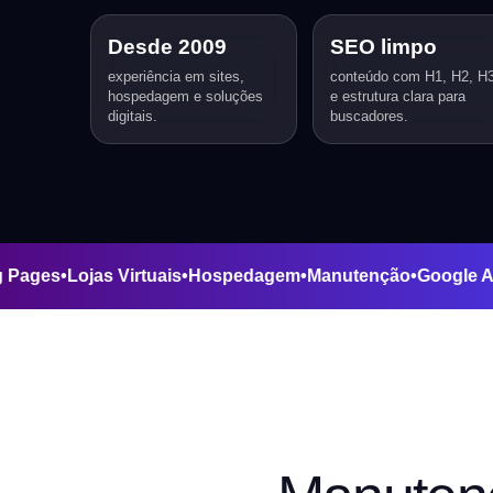
Desde 2009
SEO limpo
experiência em sites,
conteúdo com H1, H2, H
hospedagem e soluções
e estrutura clara para
digitais.
buscadores.
anding Pages
•
Lojas Virtuais
•
Hospedagem
•
Manutenção
•
Go