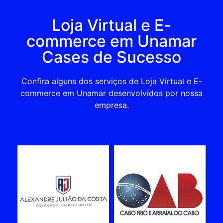
Loja Virtual e E-
commerce em Unamar
Cases de Sucesso
Confira alguns dos serviços de Loja Virtual e E-
commerce em Unamar desenvolvidos por nossa
empresa.