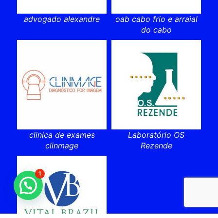
advogado alexandre
oab cabo frio e arraial
do cabo
clinica de exames
Laboratório OS
clinmage
Rezende
1