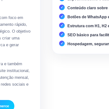
Conteúdo claro sobre 
Botões de WhatsApp 
 com foco em
amento rápido,
Estrutura com H1, H2 
égico. O objetivo
SEO básico para facili
s criar uma
Hospedagem, seguran
rca e gerar
ra e também
te institucional,
nutenção mensal,
redes sociais e
mmerce