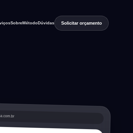
Solicitar orçamento
viços
Sobre
Método
Dúvidas
sa.com.br