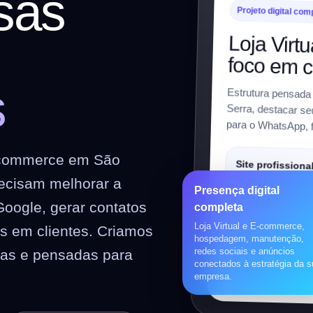
sas
Projeto digital com
Loja Vir
m
foco em 
s
Estrutura pensada
Serra, destacar se
para o WhatsApp, f
E-commerce em São
Site profissiona
ecisam melhorar a
Institucional, respon
Presença digital
preparado para SEO
Google, gerar contatos
completa
Loja Virtual e E-commerce,
es em clientes. Criamos
Loja virtual
hospedagem, manutenção,
redes sociais e anúncios
vas e pensadas para
WooCommerce, prod
conectados à estratégia da 
pagamentos, frete e 
empresa.