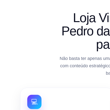
Loja V
Pedro da
pa
Não basta ter apenas uma
com conteúdo estratégico
b
💻