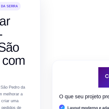
 DA SERRA
ar
-
São
a com
 São Pedro da
m melhorar a
O que seu projeto pre
e criar uma
, pedidos de
Layout moderno e adap