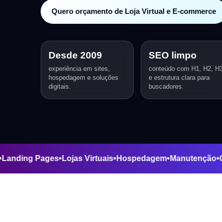
Quero orçamento de Loja Virtual e E-commerce
Desde 2009
SEO limpo
experiência em sites,
conteúdo com H1, H2, H
hospedagem e soluções
e estrutura clara para
digitais.
buscadores.
e Sites
•
Landing Pages
•
Lojas Virtuais
•
Hospedagem
•
Manut