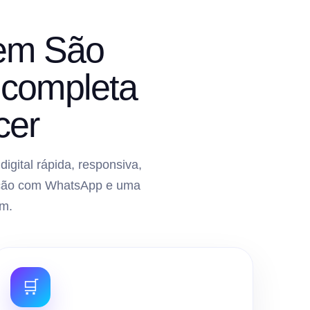
 em São
 completa
cer
gital rápida, responsiva,
gração com WhatsApp e uma
m.
🛒