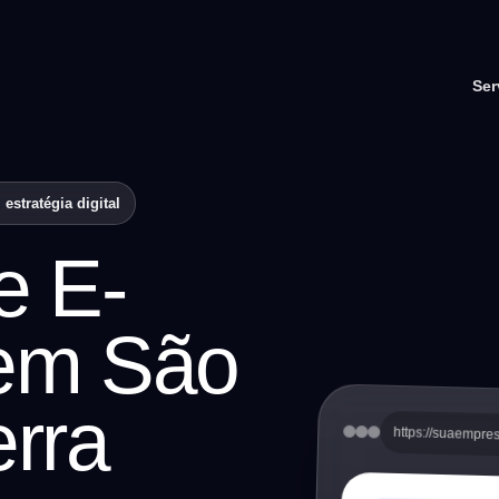
Ser
stratégia digital
e E-
em São
rra
https://suaempre