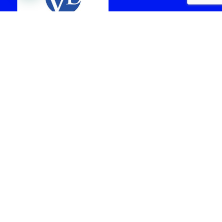
laboratorio vital brazil
cabo frio
Arquiteta - Gabriela
facil Rent a car -
Tardelli
Locadora de Veículos