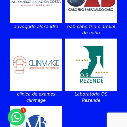
advogado alexandre
oab cabo frio e arraial
do cabo
clinica de exames
Laboratório OS
clinmage
Rezende
1