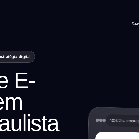
Ser
tratégia digital
e E-
em
ulista
https://suaempre