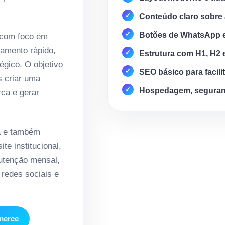
Conteúdo claro sobre 
Botões de WhatsApp 
 com foco em
amento rápido,
Estrutura com H1, H2 
égico. O objetivo
SEO básico para facili
s criar uma
Hospedagem, seguran
rca e gerar
a e também
te institucional,
nutenção mensal,
redes sociais e
mmerce