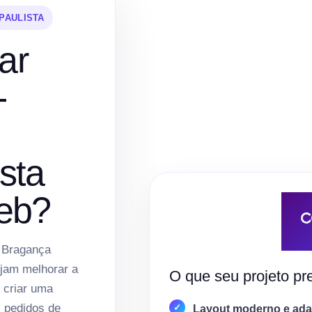
PAULISTA
ar
-
sta
eb?
m Bragança
ejam melhorar a
O que seu projeto pre
e criar uma
, pedidos de
Layout moderno e adap