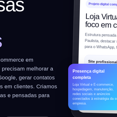
sas
Projeto digital com
Loja Vir
m
foco em 
s
Estrutura pensada
Paulista, destacar s
para o WhatsApp, f
E-commerce em
Site profissiona
 precisam melhorar a
Institucional, respon
Presença digital
preparado para SEO
Google, gerar contatos
completa
Loja Virtual e E-commerce,
es em clientes. Criamos
Loja virtual
hospedagem, manutenção,
redes sociais e anúncios
vas e pensadas para
WooCommerce, prod
conectados à estratégia da 
pagamentos, frete e 
empresa.