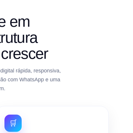
ce em
rutura
crescer
gital rápida, responsiva,
gração com WhatsApp e uma
m.
🛒