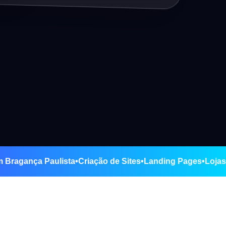
erce em Bragança Paulista
•
Criação de Sites
•
Landing Page