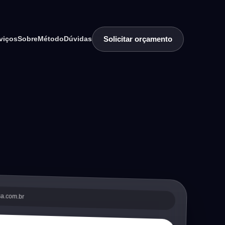
Solicitar orçamento
viços
Sobre
Método
Dúvidas
sa.com.br