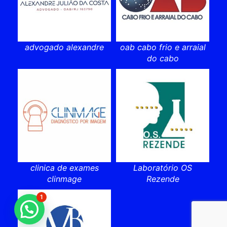
advogado alexandre
oab cabo frio e arraial
do cabo
clinica de exames
Laboratório OS
clinmage
Rezende
1