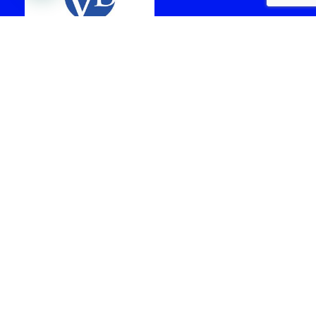
laboratorio vital brazil
cabo frio
Arquiteta - Gabriela
facil Rent a car -
Tardelli
Locadora de Veículos