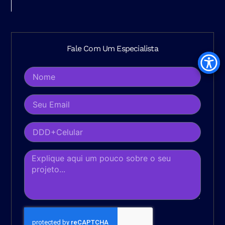
Fale Com Um Especialista