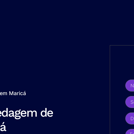
 em Maricá
edagem de
cá