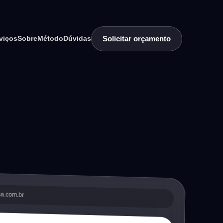
Solicitar orçamento
viços
Sobre
Método
Dúvidas
sa.com.br