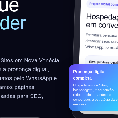
ue
Projeto digital com
Hospedag
der
em conve
Estrutura pensada
destacar seus serv
WhatsApp, formulár
Sites em Nova Venécia
Site profissiona
a presença digital,
Institucional, respon
Presença digital
preparado para SEO
ntatos pelo WhatsApp e
completa
Hospedagem de Sites,
riamos páginas
Loja virtual
hospedagem, manutenção,
redes sociais e anúncios
nsadas para SEO,
WooCommerce, prod
conectados à estratégia da 
pagamentos, frete e 
empresa.