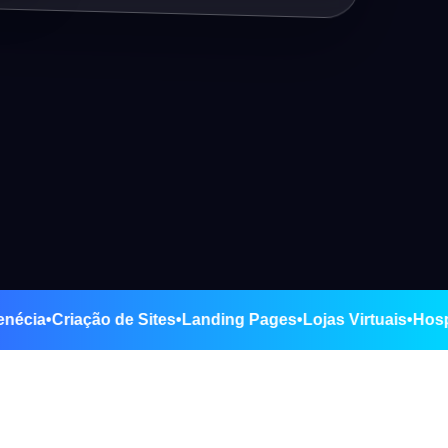
ova Venécia
•
Criação de Sites
•
Landing Pages
•
Lojas Virtuai