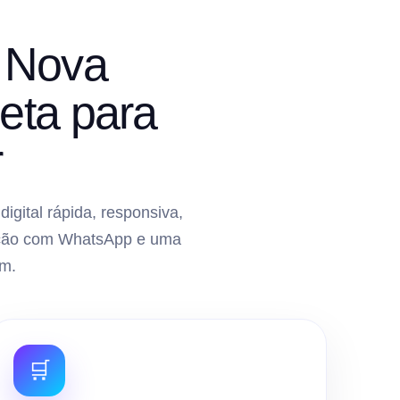
 Nova
eta para
r
gital rápida, responsiva,
gração com WhatsApp e uma
m.
🛒