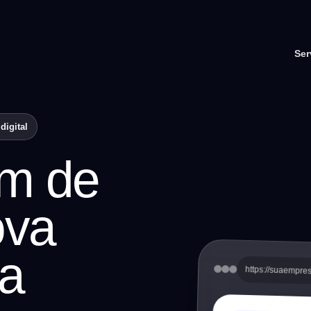
Ser
digital
m de
ova
ra
https://suaempre