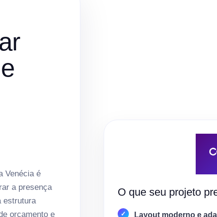
ar
de
a Venécia é
rar a presença
O que seu projeto pre
a estrutura
 de orçamento e
Layout moderno e adap