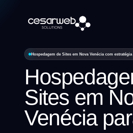
Hospedagem de Sites em Nova Venécia com estratégia 
Hospedage
Sites em N
Venécia pa