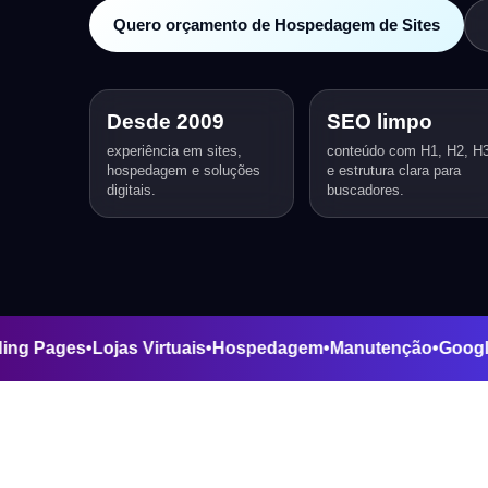
Quero orçamento de Hospedagem de Sites
Desde 2009
SEO limpo
experiência em sites,
conteúdo com H1, H2, H
hospedagem e soluções
e estrutura clara para
digitais.
buscadores.
s
•
Landing Pages
•
Lojas Virtuais
•
Hospedagem
•
Manutenção