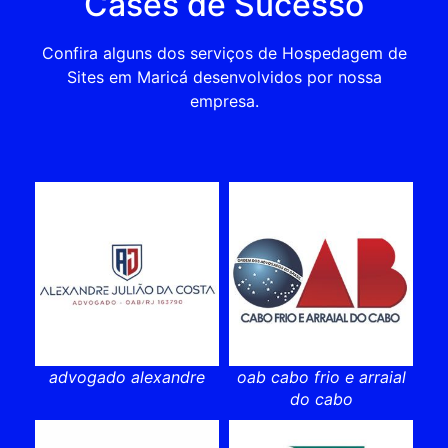
Cases de Sucesso
Confira alguns dos serviços de Hospedagem de
Sites em Maricá desenvolvidos por nossa
empresa.
advogado alexandre
oab cabo frio e arraial
do cabo