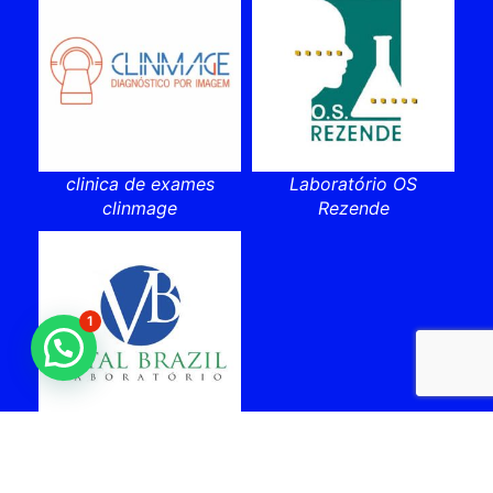
clinica de exames
Laboratório OS
clinmage
Rezende
1
laboratorio vital brazil
cabo frio