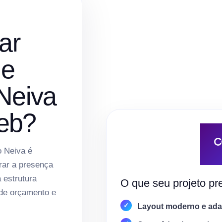
ar
de
Neiva
eb?
 Neiva é
rar a presença
a estrutura
O que seu projeto pre
 de orçamento e
Layout moderno e adap