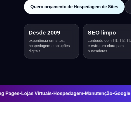
Quero orçamento de Hospedagem de Sites
Desde 2009
SEO limpo
experiência em sites,
conteúdo com H1, H2, H
hospedagem e soluções
e estrutura clara para
digitais.
buscadores.
Landing Pages
•
Lojas Virtuais
•
Hospedagem
•
Manutenção
•
G