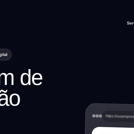
Ser
ital
m de
oão
https://suaempre