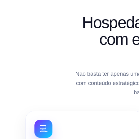
Hospeda
com e
Não basta ter apenas uma
com conteúdo estratégico
b
💻