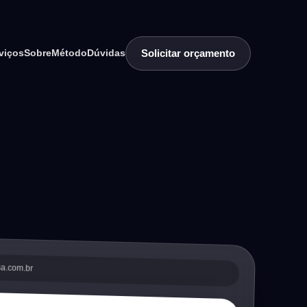
Solicitar orçamento
viços
Sobre
Método
Dúvidas
sa.com.br