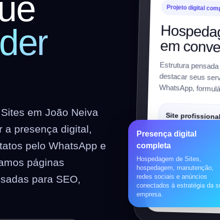
ue
Projeto digital com
Hospedag
der
em conve
Estrutura pensada
destacar seus servi
WhatsApp, formulár
Sites em João Neiva
Site profissiona
a presença digital,
Institucional, respon
Presença digital
preparado para SEO
ntatos pelo WhatsApp e
completa
Hospedagem de Sites,
riamos páginas
Loja virtual
hospedagem, manutenção,
redes sociais e anúncios
nsadas para SEO,
WooCommerce, prod
conectados à estratégia da 
pagamentos, frete e 
empresa.