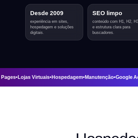
Desde 2009
SEO limpo
experiência em sites,
conteúdo com H1, H2, H
hospedagem e soluções
e estrutura clara para
digitais.
buscadores.
nding Pages
•
Lojas Virtuais
•
Hospedagem
•
Manutenção
•
Goo