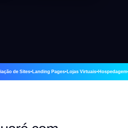
aré
•
Criação de Sites
•
Landing Pages
•
Lojas Virtuais
•
Hospe