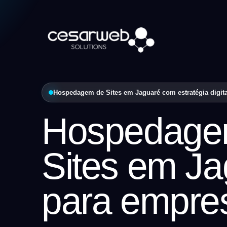
Hospedagem de Sites em Jaguaré com estratégia digita
Hospedage
Sites em J
para empre