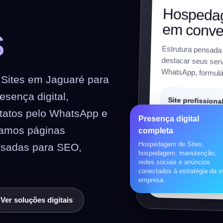
m
Hospedag
em conve
s
Estrutura pensada
destacar seus serviç
WhatsApp, formulár
Sites em Jaguaré para
sença digital,
Site profissiona
ntatos pelo WhatsApp e
Institucional, respon
Presença digital
preparado para SEO
riamos páginas
completa
Hospedagem de Sites,
nsadas para SEO,
Loja virtual
hospedagem, manutenção,
redes sociais e anúncios
WooCommerce, prod
conectados à estratégia da 
pagamentos, frete e 
empresa.
Ver soluções digitais