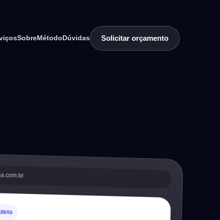
Solicitar orçamento
viços
Sobre
Método
Dúvidas
sa.com.br
pleto