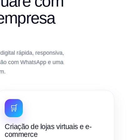
guaré com
 empresa
gital rápida, responsiva,
gração com WhatsApp e uma
m.
🛒
Criação de lojas virtuais e e-
commerce