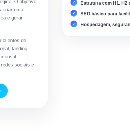
égico. O objetivo
Estrutura com H1, H2 
s criar uma
SEO básico para facili
rca e gerar
Hospedagem, seguran
clientes de
onal, landing
 mensal,
redes sociais e
s