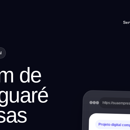
Ser
l
m de
aguaré
https://suaempre
sas
Projeto digital com