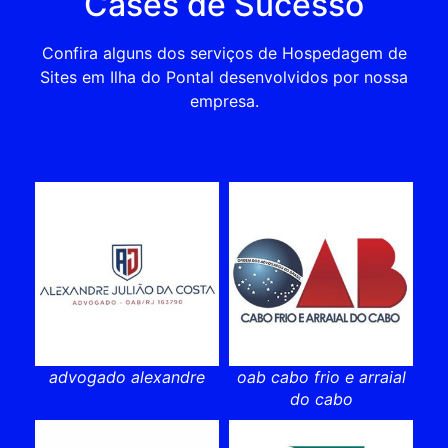
Cases de Sucesso
Confira alguns dos serviços de Hospedagem de
Sites em Ilha do Pontal desenvolvidos por nossa
empresa.
advogado alexandre
oab cabo frio e arraial
do cabo