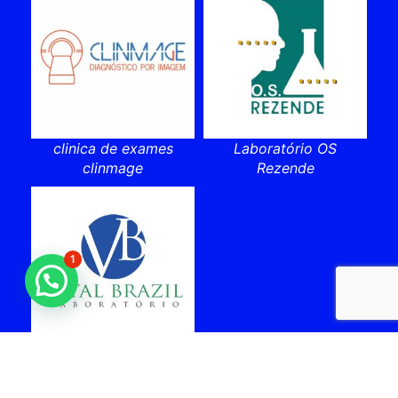
clinica de exames
Laboratório OS
clinmage
Rezende
1
laboratorio vital brazil
cabo frio