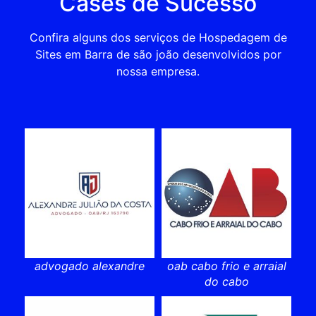
Cases de Sucesso
Confira alguns dos serviços de Hospedagem de
Sites em Barra de são joão desenvolvidos por
nossa empresa.
advogado alexandre
oab cabo frio e arraial
do cabo