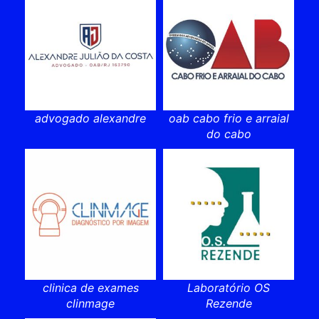
advogado alexandre
oab cabo frio e arraial
do cabo
clinica de exames
Laboratório OS
clinmage
Rezende