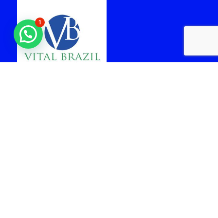
1
laboratorio vital brazil
cabo frio