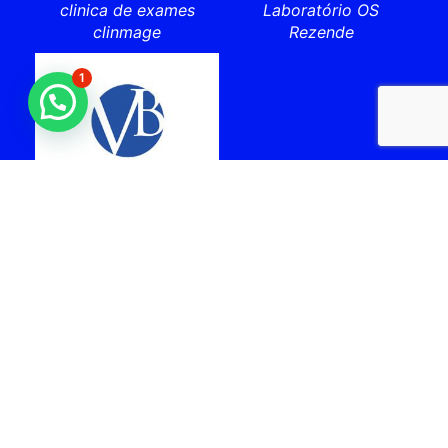
clinica de exames
Laboratório OS
clinmage
Rezende
1
laboratorio vital brazil
cabo frio