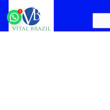
1
laboratorio vital brazil
cabo frio