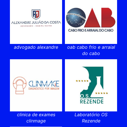
advogado alexandre
oab cabo frio e arraial
do cabo
clinica de exames
Laboratório OS
clinmage
Rezende