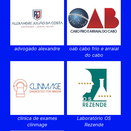
advogado alexandre
oab cabo frio e arraial
do cabo
clinica de exames
Laboratório OS
clinmage
Rezende