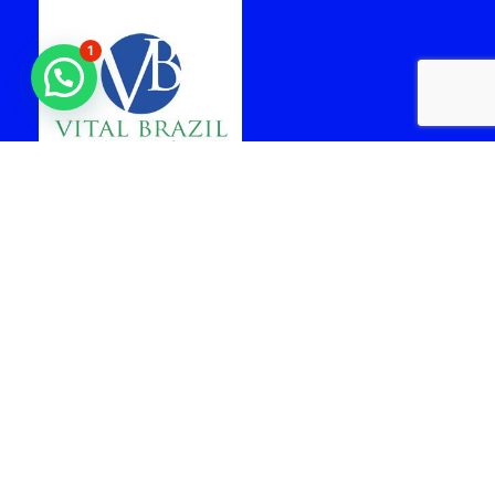
1
laboratorio vital brazil
cabo frio