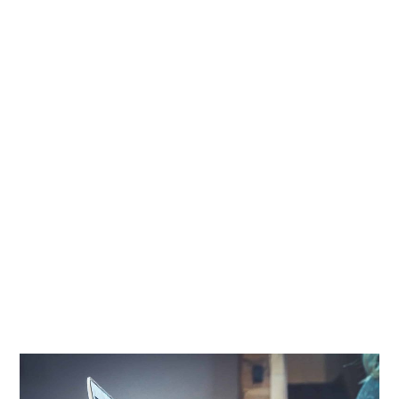
Criação de Sites para
Pousadas em Ilha do
Pontal
Criação de Sites para Pousadas que atendem às
verdadeiras necessidades dos usuários, descomplicam
a experiência dos clientes e
geram resultados para seu
negócio
.
Nossos serviços de Criação de Sites para Pousadas em
Ilha do Pontal já ajudaram a alcançar
mais de 2
milhões de pessoas
, comunicando de forma criativa e
assertiva.