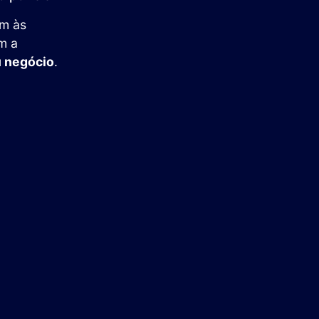
em às
m a
u negócio
.