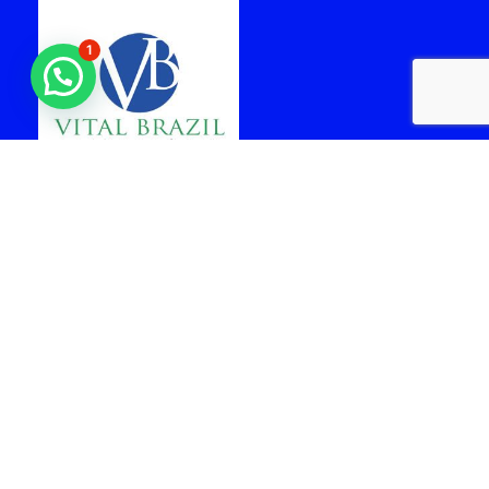
1
laboratorio vital brazil
cabo frio