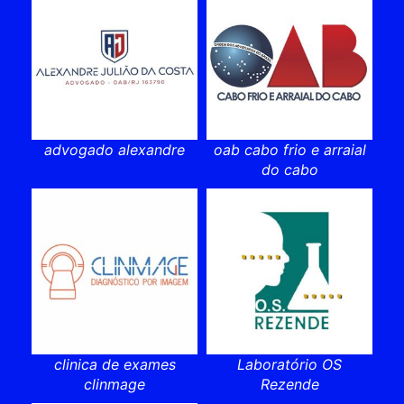
advogado alexandre
oab cabo frio e arraial
do cabo
clinica de exames
Laboratório OS
clinmage
Rezende