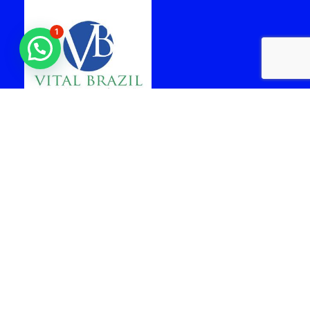
1
laboratorio vital brazil
cabo frio