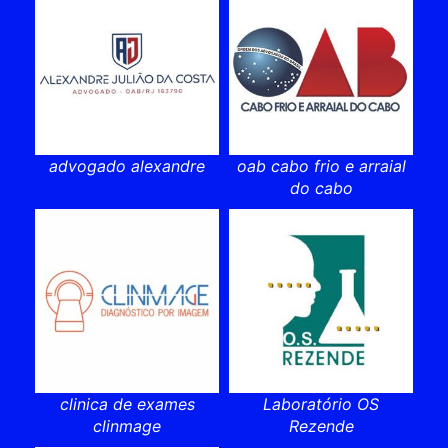
advogado alexandre
oab cabo frio e arraial
do cabo
clinica de exames
Laboratório OS
clinmage
Rezende