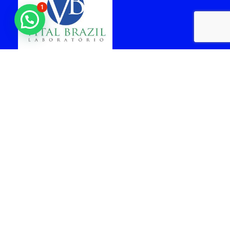
1
laboratorio vital brazil
cabo frio
Arquiteta - Gabriela
facil Rent a car -