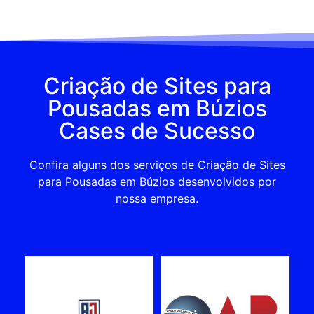
Criação de Sites para
Pousadas em Búzios
Cases de Sucesso
Confira alguns dos serviços de Criação de Sites
para Pousadas em Búzios desenvolvidos por
nossa empresa.