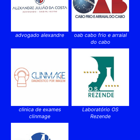
advogado alexandre
oab cabo frio e arraial
do cabo
clinica de exames
Laboratório OS
clinmage
Rezende