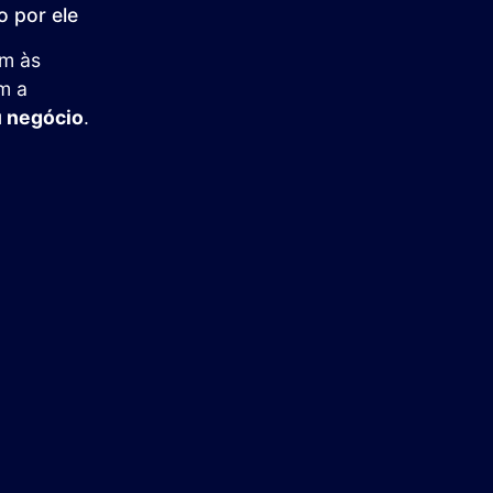
 por ele
em às
m a
u negócio
.