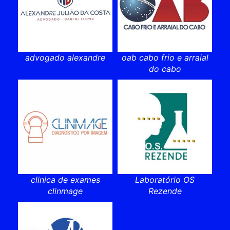
advogado alexandre
oab cabo frio e arraial
do cabo
clinica de exames
Laboratório OS
clinmage
Rezende