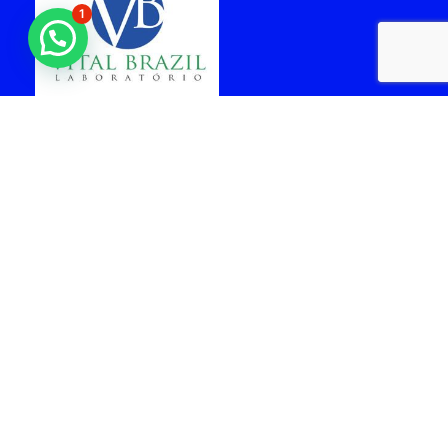
1
laboratorio vital brazil
cabo frio
Arquiteta - Gabriela
facil Rent a car -