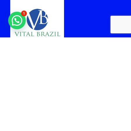
1
laboratorio vital brazil
cabo frio