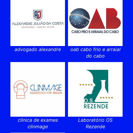
advogado alexandre
oab cabo frio e arraial
do cabo
clinica de exames
Laboratório OS
clinmage
Rezende