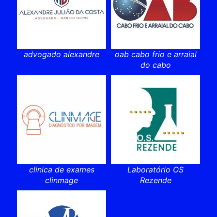
advogado alexandre
oab cabo frio e arraial
do cabo
clinica de exames
Laboratório OS
clinmage
Rezende