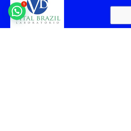
1
laboratorio vital brazil
cabo frio
Arquiteta - Gabriela
facil Rent a car -