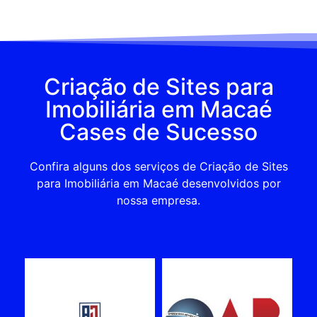
Criação de Sites para
Imobiliária em Macaé
Cases de Sucesso
Confira alguns dos serviços de Criação de Sites
para Imobiliária em Macaé desenvolvidos por
nossa empresa.