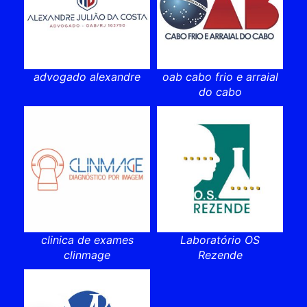
advogado alexandre
oab cabo frio e arraial
do cabo
clinica de exames
Laboratório OS
clinmage
Rezende