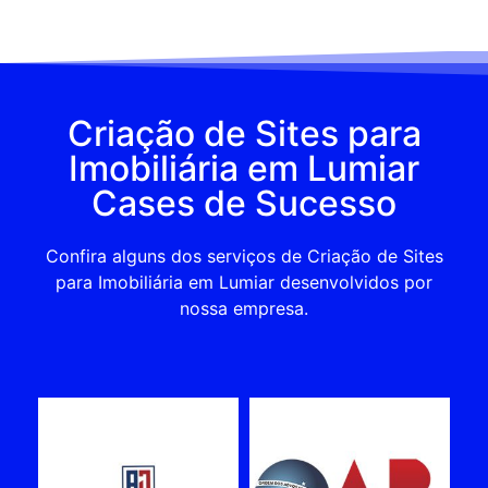
Criação de Sites para
Imobiliária em Lumiar
Cases de Sucesso
Confira alguns dos serviços de Criação de Sites
para Imobiliária em Lumiar desenvolvidos por
nossa empresa.