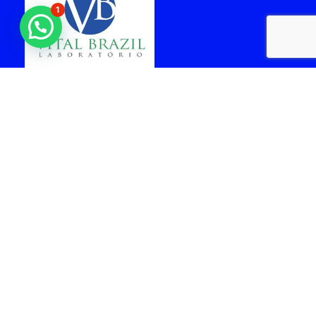
1
laboratorio vital brazil
cabo frio
Arquiteta - Gabriela
facil Rent a car -