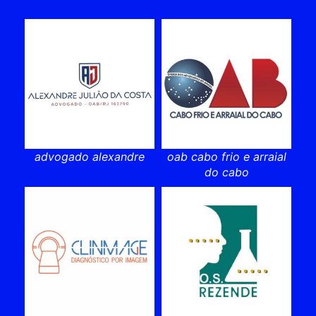
advogado alexandre
oab cabo frio e arraial
do cabo