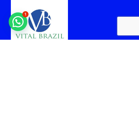
1
laboratorio vital brazil
cabo frio