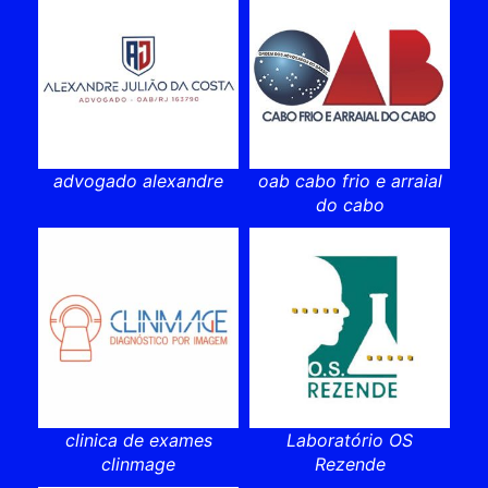
advogado alexandre
oab cabo frio e arraial
do cabo
clinica de exames
Laboratório OS
clinmage
Rezende