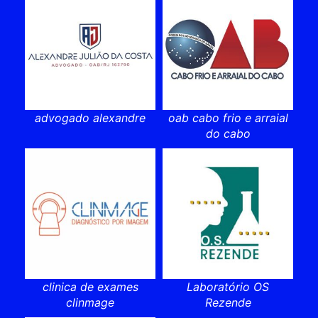
advogado alexandre
oab cabo frio e arraial
do cabo
clinica de exames
Laboratório OS
clinmage
Rezende