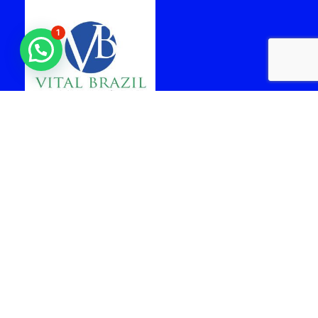
1
laboratorio vital brazil
cabo frio