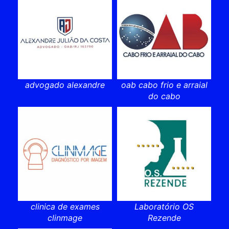
advogado alexandre
oab cabo frio e arraial
do cabo
clinica de exames
Laboratório OS
clinmage
Rezende