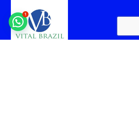
1
laboratorio vital brazil
cabo frio