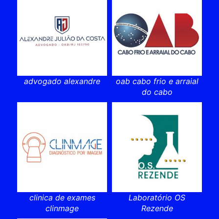
advogado alexandre
oab cabo frio e arraial
do cabo
clinica de exames
Laboratório OS
clinmage
Rezende