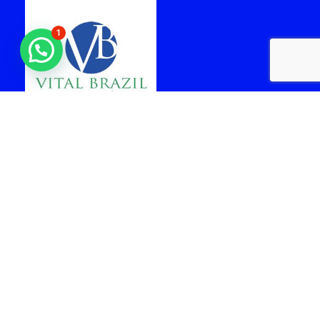
1
laboratorio vital brazil
cabo frio