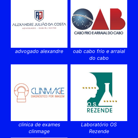
advogado alexandre
oab cabo frio e arraial
do cabo
clinica de exames
Laboratório OS
clinmage
Rezende