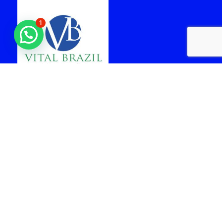
1
laboratorio vital brazil
cabo frio