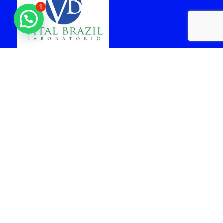
1
laboratorio vital brazil
cabo frio
Arquiteta - Gabriela
facil Rent a car -