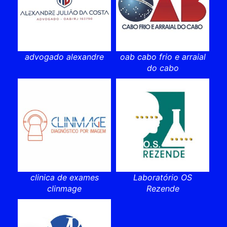
advogado alexandre
oab cabo frio e arraial
do cabo
clinica de exames
Laboratório OS
clinmage
Rezende