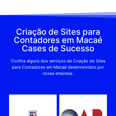
Criação de Sites para
Contadores em Macaé
Cases de Sucesso
Confira alguns dos serviços de Criação de Sites
para Contadores em Macaé desenvolvidos por
nossa empresa.