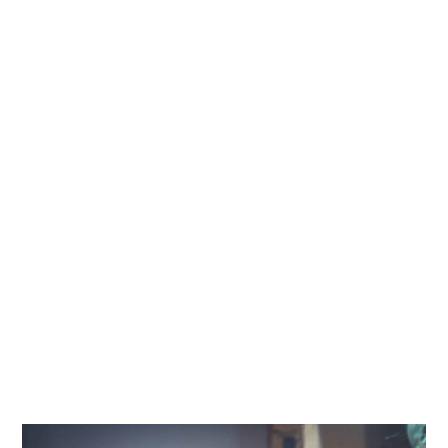
Criação de Sites para
Contabilidade em
Silva Jardim
Criação de Sites para Contabilidade que atendem às
verdadeiras necessidades dos usuários, descomplicam
a experiência dos clientes e
geram resultados para seu
negócio
.
Nossos serviços de Criação de Sites para Contabilidade
em Silva Jardim já ajudaram a alcançar
mais de 2
milhões de pessoas
, comunicando de forma criativa e
assertiva.