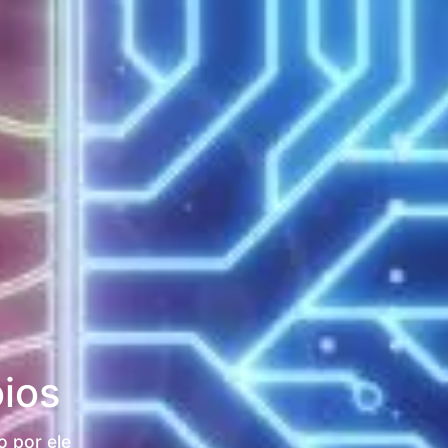
ios
 por ele