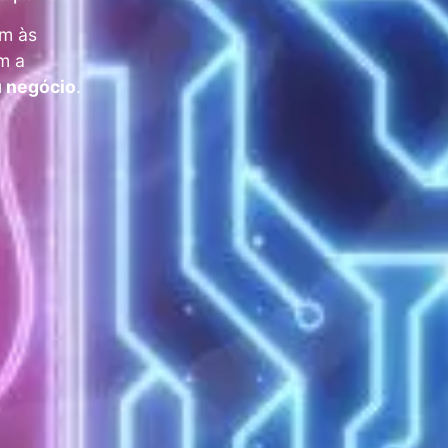
em às
m a
u negócio
.