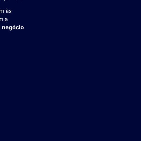
em às
m a
u negócio
.