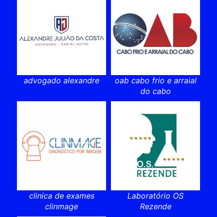
advogado alexandre
oab cabo frio e arraial
do cabo
clinica de exames
Laboratório OS
clinmage
Rezende