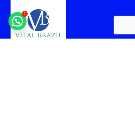
1
laboratorio vital brazil
cabo frio