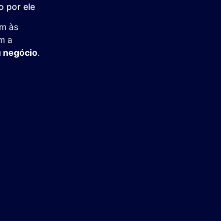
 por ele
em às
m a
u negócio
.