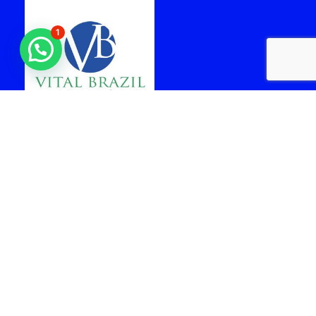
1
laboratorio vital brazil
cabo frio