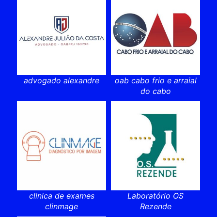
advogado alexandre
oab cabo frio e arraial
do cabo
clinica de exames
Laboratório OS
clinmage
Rezende