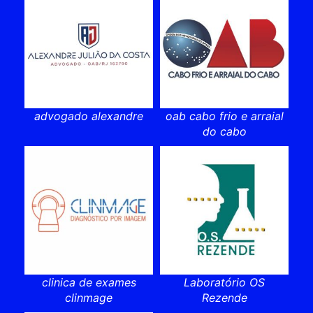
advogado alexandre
oab cabo frio e arraial
do cabo
clinica de exames
Laboratório OS
clinmage
Rezende