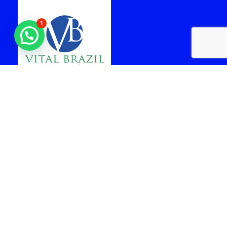
1
laboratorio vital brazil
cabo frio