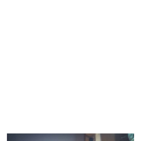
Criação de Sites para
Agência de Carros
em Arraial do Cabo
Criação de Sites para Agência de Carros que atendem
às verdadeiras necessidades dos usuários,
descomplicam a experiência dos clientes e
geram
resultados para seu negócio
.
Nossos serviços de Criação de Sites para Agência de
Carros em Arraial do Cabo já ajudaram a alcançar
mais
de 2 milhões de pessoas
, comunicando de forma
criativa e assertiva.