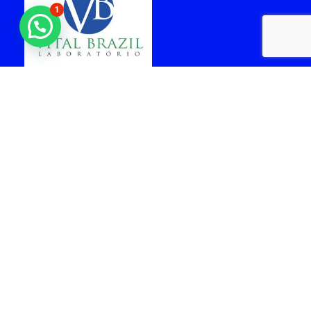
1
laboratorio vital brazil
cabo frio
Arquiteta - Gabriela
facil Rent a car -