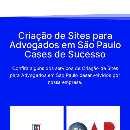
Criação de Sites para
Advogados em São Paulo
Cases de Sucesso
Confira alguns dos serviços de Criação de Sites
para Advogados em São Paulo desenvolvidos por
nossa empresa.