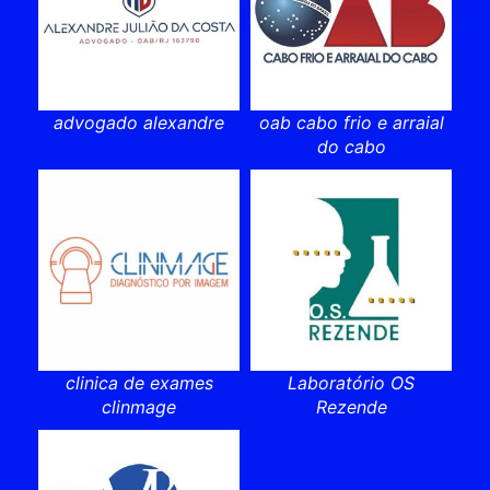
advogado alexandre
oab cabo frio e arraial
do cabo
clinica de exames
Laboratório OS
clinmage
Rezende