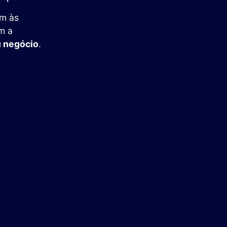
em às
m a
u negócio
.