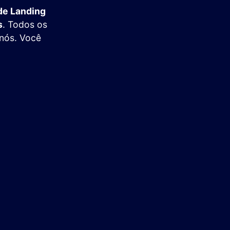
de Landing
s
. Todos os
 nós. Você