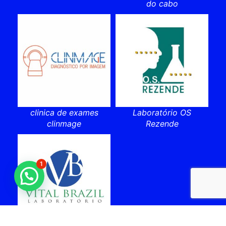
do cabo
clinica de exames
Laboratório OS
clinmage
Rezende
1