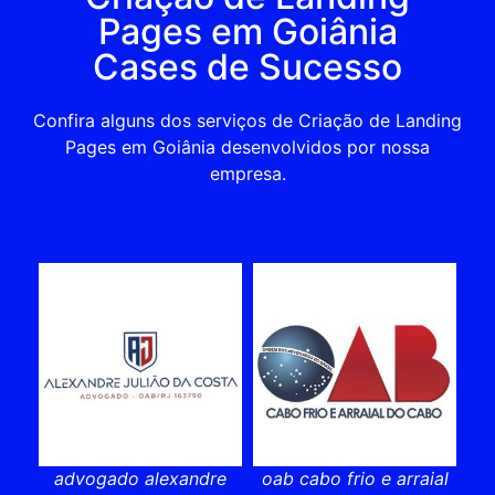
Pages em Goiânia
Cases de Sucesso
Confira alguns dos serviços de Criação de Landing
Pages em Goiânia desenvolvidos por nossa
empresa.
advogado alexandre
oab cabo frio e arraial